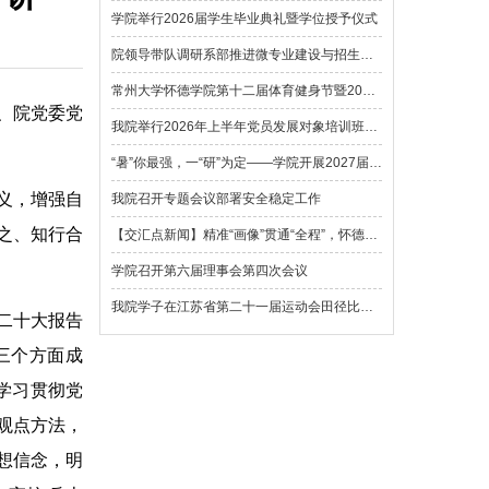
记、院党委党
义，增强自
之、知行合
二十大报告
三个方面成
学习贯彻党
观点方法，
想信念，明