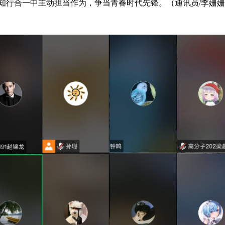
行合一中主动担当作为，争当青春时代先锋。（通讯员/李姗姗 