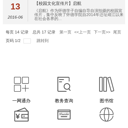
【校园文化宣传片】启航
13
《启航》作为怀德学子自编自导自演拍摄的校园宣
传片，集中反映了怀德学院自2014年迁址靖江以来
2016-06
在社会各界的...
每页
14
记录
总共
17
记录
第一页
<<上一页
下一页>>
尾页
页码
1
/
2
跳转到
一网通办
教务查询
图书馆